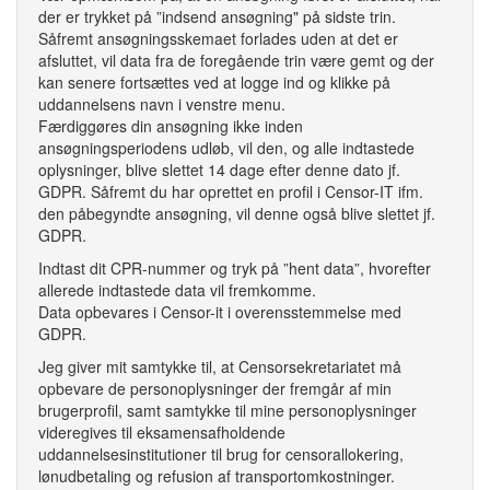
der er trykket på ”indsend ansøgning" på sidste trin.
Såfremt ansøgningsskemaet forlades uden at det er
afsluttet, vil data fra de foregående trin være gemt og der
kan senere fortsættes ved at logge ind og klikke på
uddannelsens navn i venstre menu.
Færdiggøres din ansøgning ikke inden
ansøgningsperiodens udløb, vil den, og alle indtastede
oplysninger, blive slettet 14 dage efter denne dato jf.
GDPR. Såfremt du har oprettet en profil i Censor-IT ifm.
den påbegyndte ansøgning, vil denne også blive slettet jf.
GDPR.
Indtast dit CPR-nummer og tryk på ”hent data”, hvorefter
allerede indtastede data vil fremkomme.
Data opbevares i Censor-it i overensstemmelse med
GDPR.
Jeg giver mit samtykke til, at Censorsekretariatet må
opbevare de personoplysninger der fremgår af min
brugerprofil, samt samtykke til mine personoplysninger
videregives til eksamensafholdende
uddannelsesinstitutioner til brug for censorallokering,
lønudbetaling og refusion af transportomkostninger.